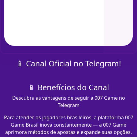
📱 Canal Oficial no Telegram!
📱 Benefícios do Canal
Descubra as vantagens de seguir a 007 Game no
Telegram
Para atender os jogadores brasileiros, a plataforma 007
Game Brasil inova constantemente — a 007 Game
aprimora métodos de apostas e expande suas opções.