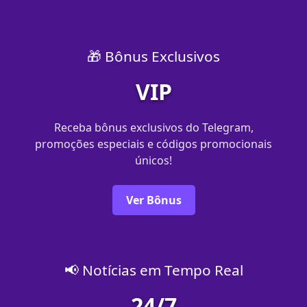
🎁 Bônus Exclusivos
VIP
Receba bônus exclusivos do Telegram,
promoções especiais e códigos promocionais
únicos!
Ver Bônus
📢 Notícias em Tempo Real
24/7