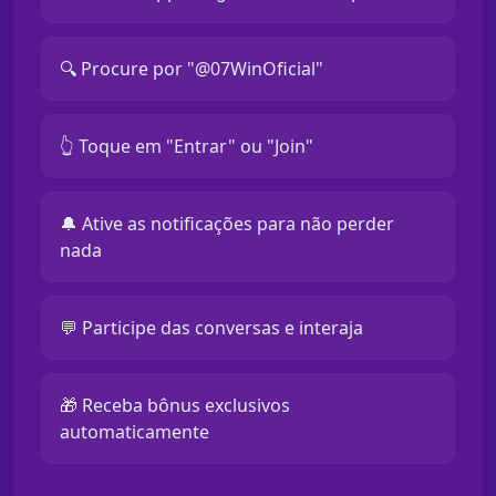
🔍 Procure por "@07WinOficial"
👆 Toque em "Entrar" ou "Join"
🔔 Ative as notificações para não perder
nada
💬 Participe das conversas e interaja
🎁 Receba bônus exclusivos
automaticamente