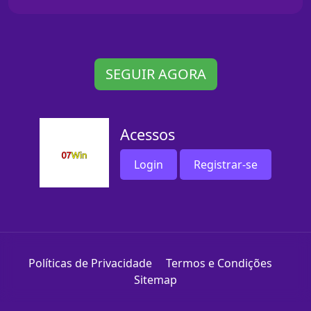
SEGUIR AGORA
Acessos
Login
Registrar-se
Políticas de Privacidade
Termos e Condições
Sitemap