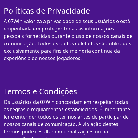
Políticas de Privacidade
A 07Win valoriza a privacidade de seus usuários e está
empenhada em proteger todas as informações
pessoais fornecidas durante o uso de nossos canais de
comunicação. Todos os dados coletados são utilizados
exclusivamente para fins de melhoria contínua da
experiência de nossos jogadores.
Termos e Condições
Os usuários da 07Win concordam em respeitar todas
as regras e regulamentos estabelecidos. É importante
ler e entender todos os termos antes de participar de
nossos canais de comunicação. A violação destes
termos pode resultar em penalizações ou na