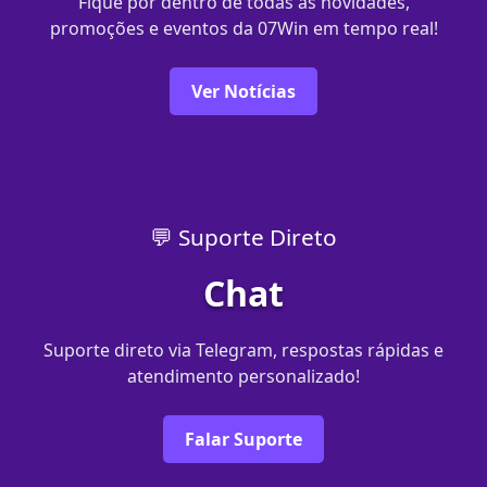
Fique por dentro de todas as novidades,
promoções e eventos da 07Win em tempo real!
Ver Notícias
💬 Suporte Direto
Chat
Suporte direto via Telegram, respostas rápidas e
atendimento personalizado!
Falar Suporte