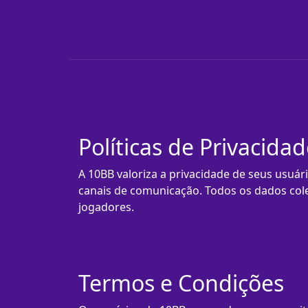
Políticas de Privacida
A 10BB valoriza a privacidade de seus usuá
canais de comunicação. Todos os dados cole
jogadores.
Termos e Condições