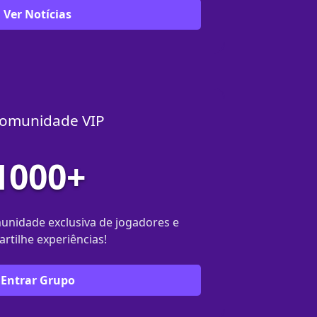
Ver Notícias
Comunidade VIP
1000+
unidade exclusiva de jogadores e
rtilhe experiências!
Entrar Grupo