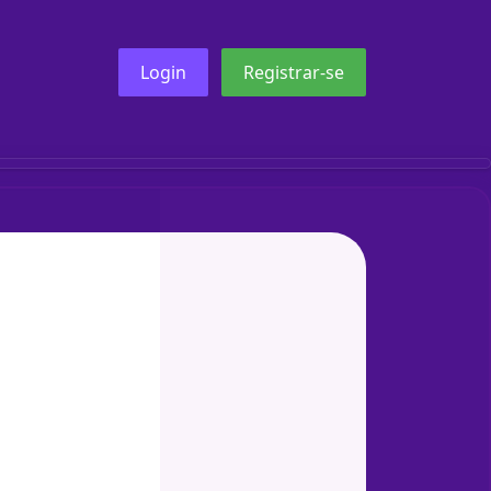
Login
Registrar-se