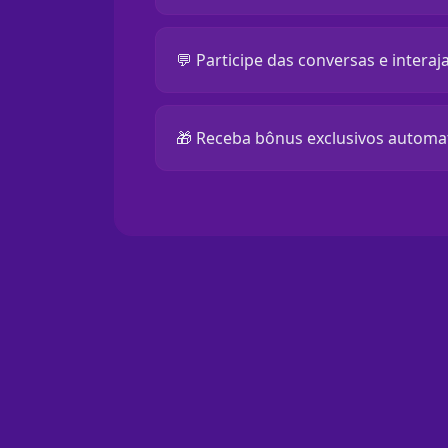
💬 Participe das conversas e interaj
🎁 Receba bônus exclusivos autom