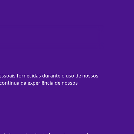
essoais fornecidas durante o uso de nossos
 contínua da experiência de nossos