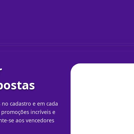
r
postas
 no cadastro e em cada
 promoções incríveis e
unte-se aos vencedores