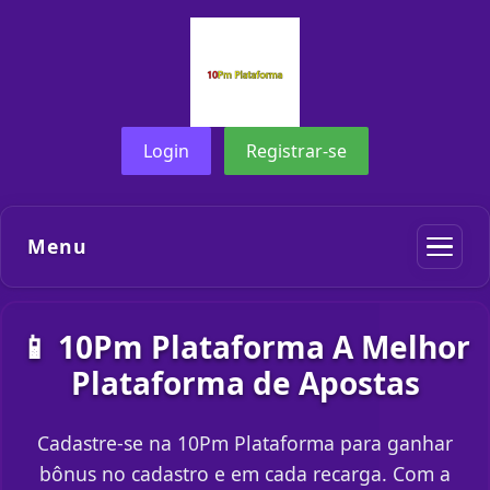
Login
Registrar-se
Menu
📱 10Pm Plataforma A Melhor
Plataforma de Apostas
Cadastre-se na 10Pm Plataforma para ganhar
bônus no cadastro e em cada recarga. Com a