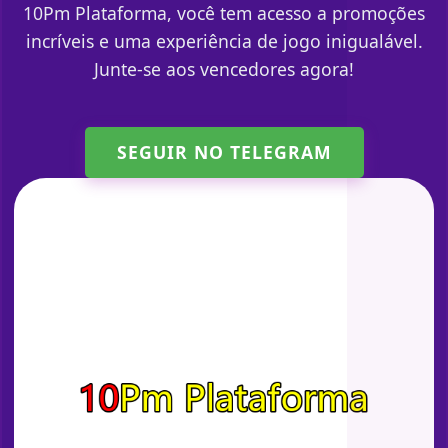
10Pm Plataforma, você tem acesso a promoções
incríveis e uma experiência de jogo inigualável.
Junte-se aos vencedores agora!
SEGUIR NO TELEGRAM