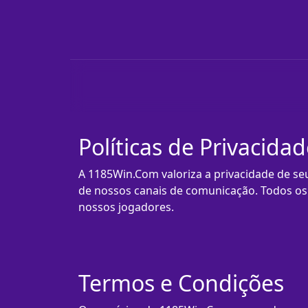
Políticas de Privacida
A 1185Win.Com valoriza a privacidade de s
de nossos canais de comunicação. Todos os 
nossos jogadores.
Termos e Condições