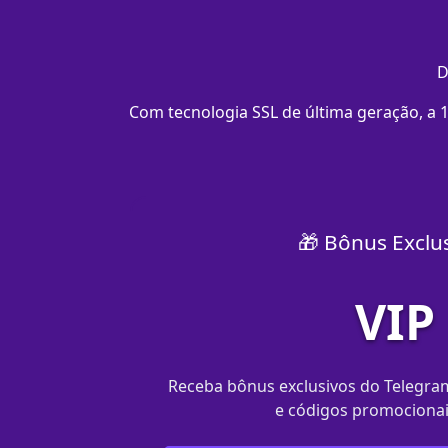
D
Com tecnologia SSL de última geração, a 
🎁 Bônus Exclu
VIP
Receba bônus exclusivos do Telegra
e códigos promocionai