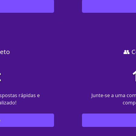
reto
👥 
t
espostas rápidas e
Junte-se a uma com
lizado!
compa
e