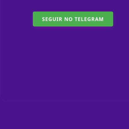
SEGUIR NO TELEGRAM