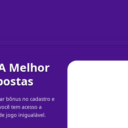
A Melhor
postas
ar bônus no cadastro e
você tem acesso a
e jogo inigualável.