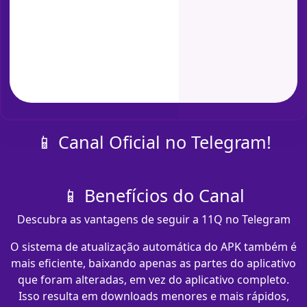
📱 Canal Oficial no Telegram!
📱 Benefícios do Canal
Descubra as vantagens de seguir a 11Q no Telegram
O sistema de atualização automática do APK também é
mais eficiente, baixando apenas as partes do aplicativo
que foram alteradas, em vez do aplicativo completo.
Isso resulta em downloads menores e mais rápidos,