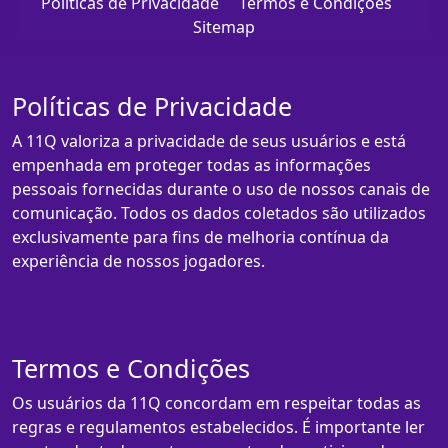
Políticas de Privacidade
Termos e Condições
Sitemap
Políticas de Privacidade
A 11Q valoriza a privacidade de seus usuários e está
empenhada em proteger todas as informações
pessoais fornecidas durante o uso de nossos canais de
comunicação. Todos os dados coletados são utilizados
exclusivamente para fins de melhoria contínua da
experiência de nossos jogadores.
Termos e Condições
Os usuários da 11Q concordam em respeitar todas as
regras e regulamentos estabelecidos. É importante ler