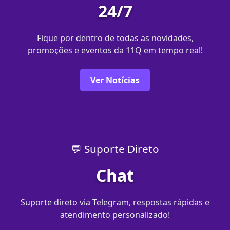
24/7
Fique por dentro de todas as novidades,
promoções e eventos da 11Q em tempo real!
Ver Notícias
💬 Suporte Direto
Chat
Suporte direto via Telegram, respostas rápidas e
atendimento personalizado!