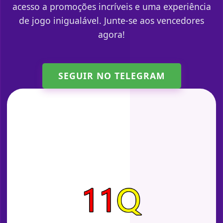
acesso a promoções incríveis e uma experiência
de jogo inigualável. Junte-se aos vencedores
agora!
SEGUIR NO TELEGRAM