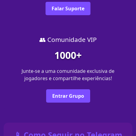
Falar Suporte
👥 Comunidade VIP
1000+
Junte-se a uma comunidade exclusiva de
jogadores e compartilhe experiências!
Entrar Grupo
📱 Como Seguir no Telegram