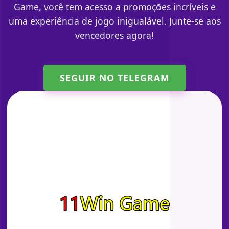
Game, você tem acesso a promoções incríveis e
uma experiência de jogo inigualável. Junte-se aos
vencedores agora!
SEGUIR NO TELEGRAM