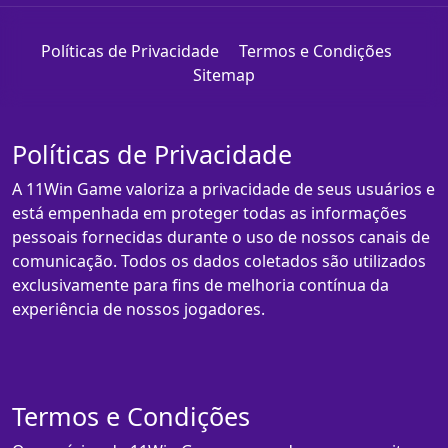
Políticas de Privacidade
Termos e Condições
Sitemap
Políticas de Privacidade
A 11Win Game valoriza a privacidade de seus usuários e
está empenhada em proteger todas as informações
pessoais fornecidas durante o uso de nossos canais de
comunicação. Todos os dados coletados são utilizados
exclusivamente para fins de melhoria contínua da
experiência de nossos jogadores.
Termos e Condições