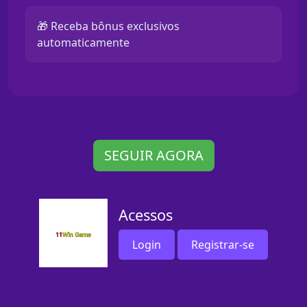
🎁 Receba bônus exclusivos
automaticamente
SEGUIR AGORA
Acessos
Login
Registrar-se