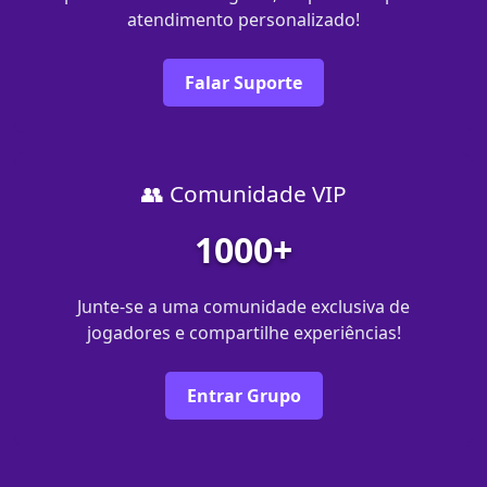
atendimento personalizado!
Falar Suporte
👥 Comunidade VIP
1000+
Junte-se a uma comunidade exclusiva de
jogadores e compartilhe experiências!
Entrar Grupo