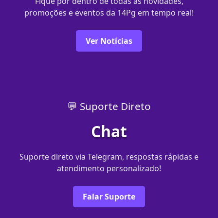
Fique por dentro de todas as novidades,
promoções e eventos da 14Pg em tempo real!
Ver Notícias
💬 Suporte Direto
Chat
Suporte direto via Telegram, respostas rápidas e
atendimento personalizado!
Falar Suporte