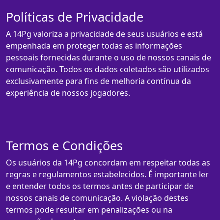
Políticas de Privacidade
A 14Pg valoriza a privacidade de seus usuários e está
empenhada em proteger todas as informações
pessoais fornecidas durante o uso de nossos canais de
comunicação. Todos os dados coletados são utilizados
exclusivamente para fins de melhoria contínua da
experiência de nossos jogadores.
Termos e Condições
Os usuários da 14Pg concordam em respeitar todas as
regras e regulamentos estabelecidos. É importante ler
e entender todos os termos antes de participar de
nossos canais de comunicação. A violação destes
termos pode resultar em penalizações ou na