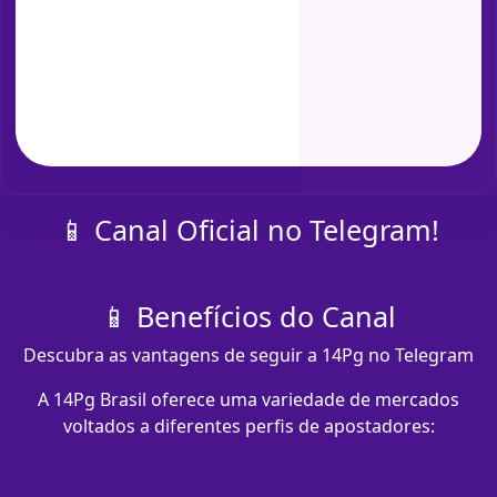
📱 Canal Oficial no Telegram!
📱 Benefícios do Canal
Descubra as vantagens de seguir a 14Pg no Telegram
A 14Pg Brasil oferece uma variedade de mercados
voltados a diferentes perfis de apostadores: