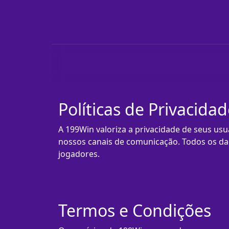
Políticas de Privacida
A 199Win valoriza a privacidade de seus us
nossos canais de comunicação. Todos os dad
jogadores.
Termos e Condições