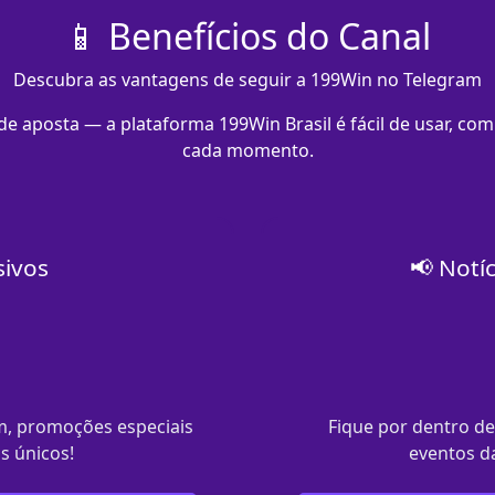
📱 Benefícios do Canal
Descubra as vantagens de seguir a 199Win no Telegram
e aposta — a plataforma 199Win Brasil é fácil de usar, com 
cada momento.
sivos
📢 Notí
m, promoções especiais
Fique por dentro d
s únicos!
eventos d