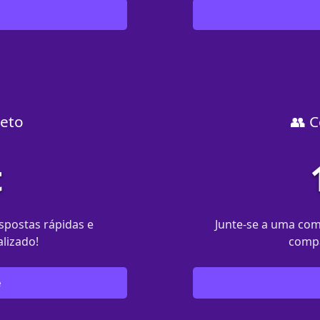
reto
👥 
t
espostas rápidas e
Junte-se a uma com
lizado!
compa
e