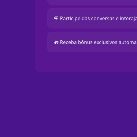
💬 Participe das conversas e interaj
🎁 Receba bônus exclusivos autom