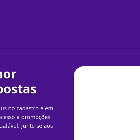
hor
postas
us no cadastro e em
acesso a promoções
ualável. Junte-se aos