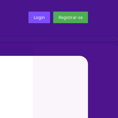
Login
Registrar-se