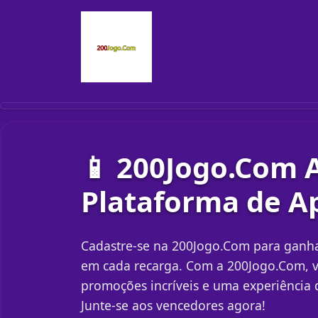
📱 200Jogo.Com 
Plataforma de A
Cadastre-se na 200Jogo.Com para ganha
em cada recarga. Com a 200Jogo.Com, v
promoções incríveis e uma experiência d
Junte-se aos vencedores agora!