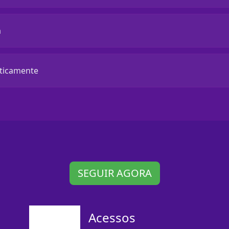
a
aticamente
SEGUIR AGORA
Acessos