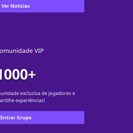
Ver Notícias
Comunidade VIP
1000+
unidade exclusiva de jogadores e
rtilhe experiências!
Entrar Grupo