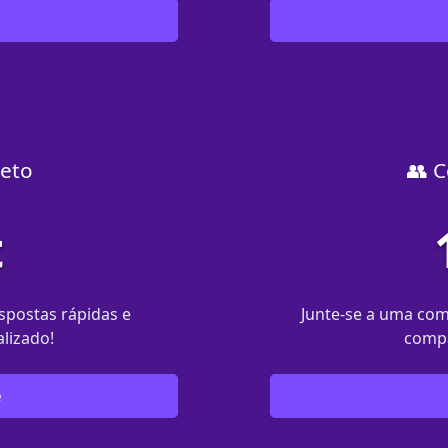
reto
👥 
t
espostas rápidas e
Junte-se a uma com
lizado!
compa
e