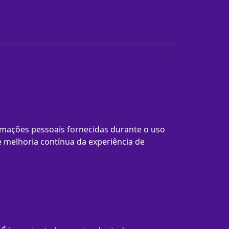
rmações pessoais fornecidas durante o uso
e melhoria contínua da experiência de