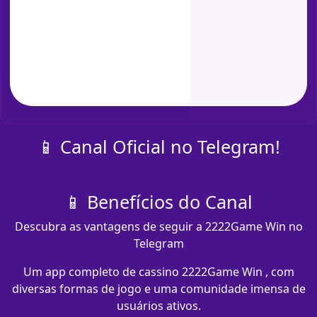
📱 Canal Oficial no Telegram!
📱 Benefícios do Canal
Descubra as vantagens de seguir a 2222Game Win no
Telegram
Um app completo de cassino 2222Game Win , com
diversas formas de jogo e uma comunidade imensa de
usuários ativos.