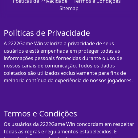
Políticas de Privacidade
Termos e Condições
Sitemap
Políticas de Privacidade
A 2222Game Win valoriza a privacidade de seus
usuários e está empenhada em proteger todas as
informações pessoais fornecidas durante o uso de
nossos canais de comunicação. Todos os dados
coletados são utilizados exclusivamente para fins de
melhoria contínua da experiência de nossos jogadores.
Termos e Condições
Os usuários da 2222Game Win concordam em respeitar
todas as regras e regulamentos estabelecidos. É