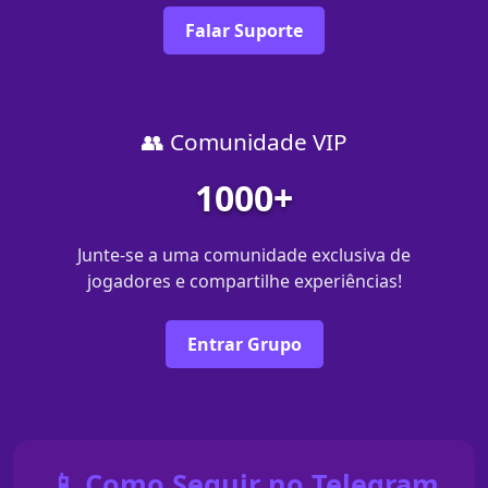
Falar Suporte
👥 Comunidade VIP
1000+
Junte-se a uma comunidade exclusiva de
jogadores e compartilhe experiências!
Entrar Grupo
📱 Como Seguir no Telegram