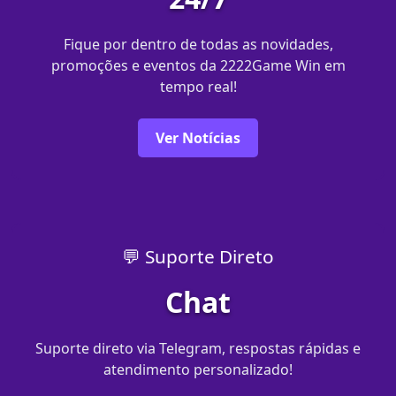
Fique por dentro de todas as novidades,
promoções e eventos da 2222Game Win em
tempo real!
Ver Notícias
💬 Suporte Direto
Chat
Suporte direto via Telegram, respostas rápidas e
atendimento personalizado!