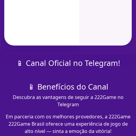
📱 Canal Oficial no Telegram!
📱 Benefícios do Canal
Descubra as vantagens de seguir a 222Game no
Telegram
Em parceria com os melhores provedores, a 222Game
222Game Brasil oferece uma experiência de jogo de
alto nível — sinta a emoção da vitória!