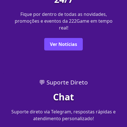
Fique por dentro de todas as novidades,
promoções e eventos da 222Game em tempo
real!
Ver Notícias
💬 Suporte Direto
Chat
Suporte direto via Telegram, respostas rápidas e
atendimento personalizado!