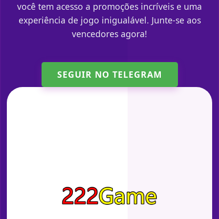
você tem acesso a promoções incríveis e uma
experiência de jogo inigualável. Junte-se aos
vencedores agora!
SEGUIR NO TELEGRAM