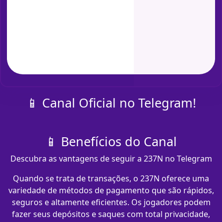
📱 Canal Oficial no Telegram!
📱 Benefícios do Canal
Descubra as vantagens de seguir a 237N no Telegram
Quando se trata de transações, o 237N oferece uma
variedade de métodos de pagamento que são rápidos,
seguros e altamente eficientes. Os jogadores podem
fazer seus depósitos e saques com total privacidade,