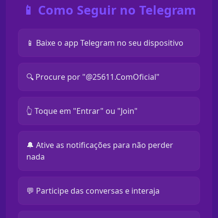
📱 Como Seguir no Telegram
📱 Baixe o app Telegram no seu dispositivo
🔍 Procure por "@25611.ComOficial"
👆 Toque em "Entrar" ou "Join"
🔔 Ative as notificações para não perder
nada
💬 Participe das conversas e interaja