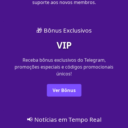
suporte aos novos membros.
🎁 Bônus Exclusivos
VIP
Receba bônus exclusivos do Telegram,
promoções especiais e códigos promocionais
únicos!
Ver Bônus
📢 Notícias em Tempo Real