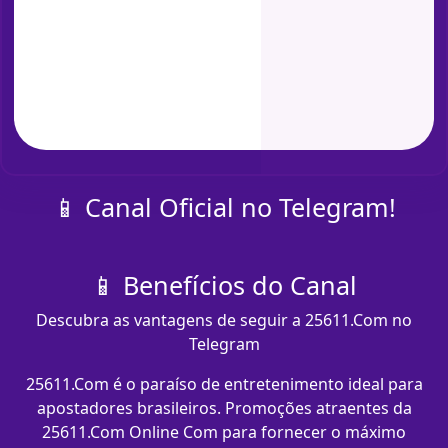
📱 Canal Oficial no Telegram!
📱 Benefícios do Canal
Descubra as vantagens de seguir a 25611.Com no
Telegram
25611.Com é o paraíso de entretenimento ideal para
apostadores brasileiros. Promoções atraentes da
25611.Com Online Com para fornecer o máximo