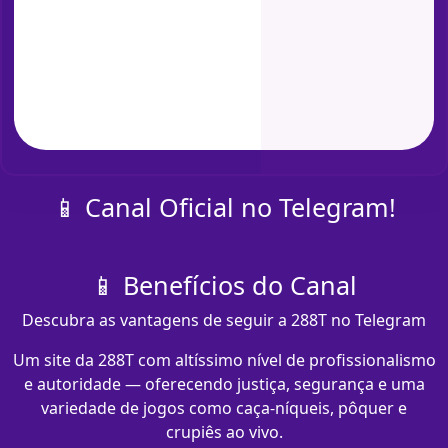
📱 Canal Oficial no Telegram!
📱 Benefícios do Canal
Descubra as vantagens de seguir a 288T no Telegram
Um site da 288T com altíssimo nível de profissionalismo
e autoridade — oferecendo justiça, segurança e uma
variedade de jogos como caça-níqueis, pôquer e
crupiês ao vivo.