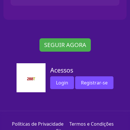
SEGUIR AGORA
Acessos
Login
Registrar-se
Políticas de Privacidade
Termos e Condições