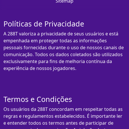
Sitemap
Políticas de Privacidade
A 288T valoriza a privacidade de seus usuários e está
empenhada em proteger todas as informações
pessoais fornecidas durante o uso de nossos canais de
comunicação. Todos os dados coletados são utilizados
exclusivamente para fins de melhoria contínua da
experiência de nossos jogadores.
Termos e Condições
Os usuários da 288T concordam em respeitar todas as
regras e regulamentos estabelecidos. É importante ler
e entender todos os termos antes de participar de