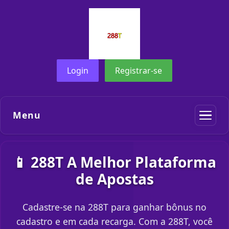
Login
Registrar-se
Menu
📱 288T A Melhor Plataforma
de Apostas
Cadastre-se na 288T para ganhar bônus no
cadastro e em cada recarga. Com a 288T, você