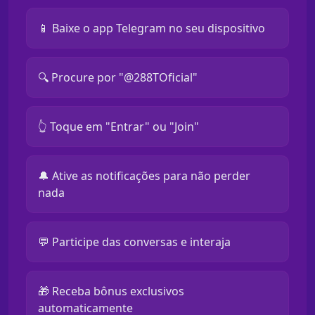
📱 Baixe o app Telegram no seu dispositivo
🔍 Procure por "@288TOficial"
👆 Toque em "Entrar" ou "Join"
🔔 Ative as notificações para não perder
nada
💬 Participe das conversas e interaja
🎁 Receba bônus exclusivos
automaticamente