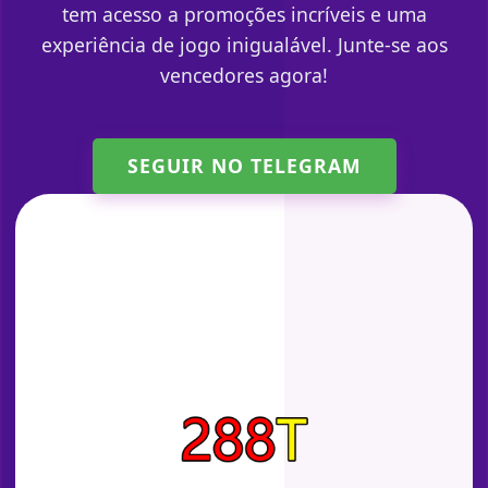
tem acesso a promoções incríveis e uma
experiência de jogo inigualável. Junte-se aos
vencedores agora!
SEGUIR NO TELEGRAM