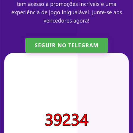
tem acesso a promoções incríveis e uma
experiência de jogo inigualável. Junte-se aos
vencedores agora!
SEGUIR NO TELEGRAM