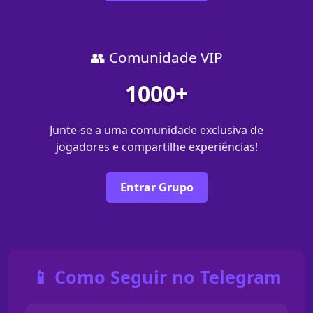
👥 Comunidade VIP
1000+
Junte-se a uma comunidade exclusiva de
jogadores e compartilhe experiências!
Entrar Grupo
📱 Como Seguir no Telegram