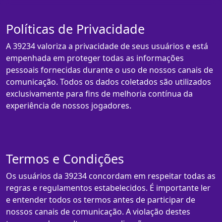
Políticas de Privacidade
A 39234 valoriza a privacidade de seus usuários e está
empenhada em proteger todas as informações
pessoais fornecidas durante o uso de nossos canais de
comunicação. Todos os dados coletados são utilizados
exclusivamente para fins de melhoria contínua da
experiência de nossos jogadores.
Termos e Condições
Os usuários da 39234 concordam em respeitar todas as
regras e regulamentos estabelecidos. É importante ler
e entender todos os termos antes de participar de
nossos canais de comunicação. A violação destes