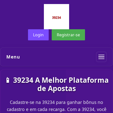
Login
Registrar-se
Menu
📱 39234 A Melhor Plataforma
de Apostas
Cadastre-se na 39234 para ganhar bônus no
cadastro e em cada recarga. Com a 39234, você