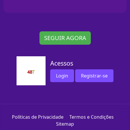
SEGUIR AGORA
Acessos
Login
Registrar-se
Políticas de Privacidade
Termos e Condições
Sitemap