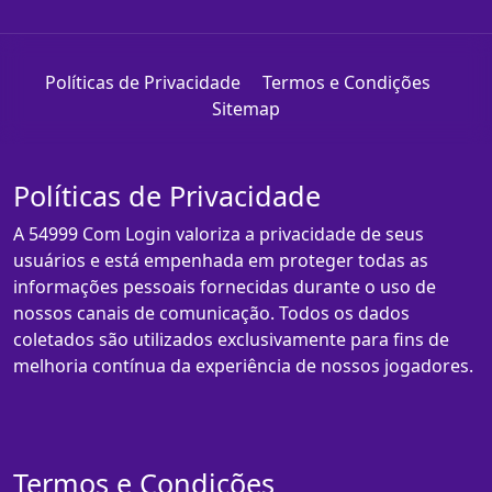
Políticas de Privacidade
Termos e Condições
Sitemap
Políticas de Privacidade
A 54999 Com Login valoriza a privacidade de seus
usuários e está empenhada em proteger todas as
informações pessoais fornecidas durante o uso de
nossos canais de comunicação. Todos os dados
coletados são utilizados exclusivamente para fins de
melhoria contínua da experiência de nossos jogadores.
Termos e Condições