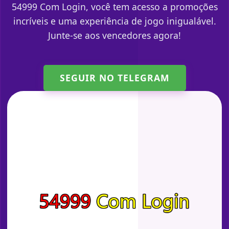
54999 Com Login, você tem acesso a promoções
incríveis e uma experiência de jogo inigualável.
Junte-se aos vencedores agora!
SEGUIR NO TELEGRAM