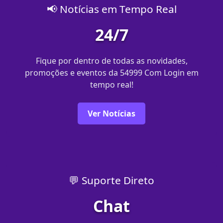
📢 Notícias em Tempo Real
24/7
Fique por dentro de todas as novidades,
promoções e eventos da 54999 Com Login em
tempo real!
Ver Notícias
💬 Suporte Direto
Chat