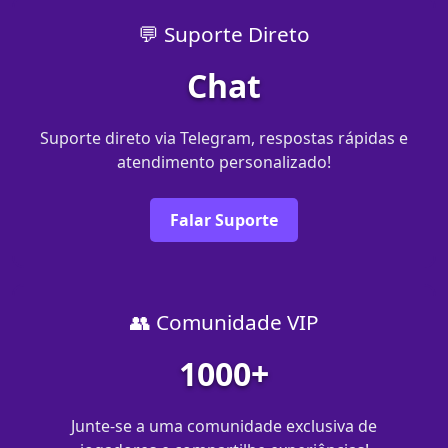
💬 Suporte Direto
Chat
Suporte direto via Telegram, respostas rápidas e
atendimento personalizado!
Falar Suporte
👥 Comunidade VIP
1000+
Junte-se a uma comunidade exclusiva de