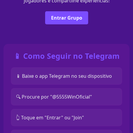
jogadores e compartilhe experiências!
Entrar Grupo
📱 Como Seguir no Telegram
📱 Baixe o app Telegram no seu dispositivo
🔍 Procure por "@5555WinOficial"
👆 Toque em "Entrar" ou "Join"