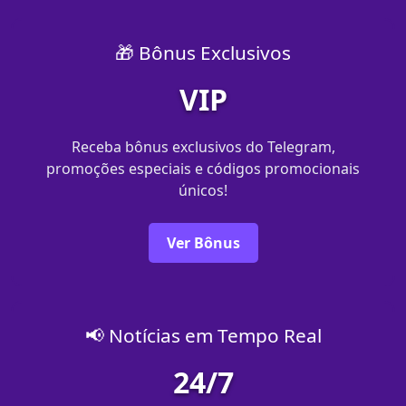
🎁 Bônus Exclusivos
VIP
Receba bônus exclusivos do Telegram,
promoções especiais e códigos promocionais
únicos!
Ver Bônus
📢 Notícias em Tempo Real
24/7