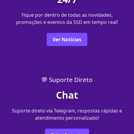
Fique por dentro de todas as novidades,
promoções e eventos da 55D em tempo real!
Ver Notícias
💬 Suporte Direto
Chat
Suporte direto via Telegram, respostas rápidas e
atendimento personalizado!