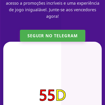
acesso a promoções incríveis e uma experiência
de jogo inigualável. Junte-se aos vencedores
agora!
SEGUIR NO TELEGRAM