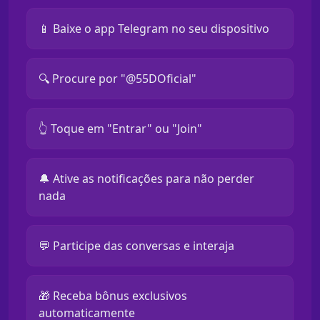
📱 Baixe o app Telegram no seu dispositivo
🔍 Procure por "@55DOficial"
👆 Toque em "Entrar" ou "Join"
🔔 Ative as notificações para não perder
nada
💬 Participe das conversas e interaja
🎁 Receba bônus exclusivos
automaticamente