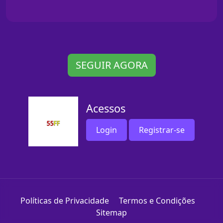
SEGUIR AGORA
Acessos
Login
Registrar-se
Políticas de Privacidade
Termos e Condições
Sitemap