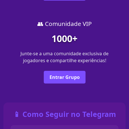
👥 Comunidade VIP
1000+
Junte-se a uma comunidade exclusiva de
jogadores e compartilhe experiências!
Entrar Grupo
📱 Como Seguir no Telegram