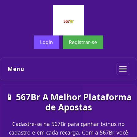
Login
Registrar-se
Menu
📱 567Br A Melhor Plataforma
de Apostas
Cadastre-se na 567Br para ganhar bônus no
cadastro e em cada recarga. Com a 567Br, você