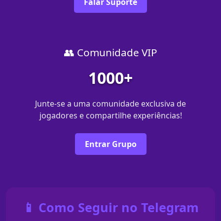
Falar Suporte
👥 Comunidade VIP
1000+
Junte-se a uma comunidade exclusiva de
jogadores e compartilhe experiências!
Entrar Grupo
📱 Como Seguir no Telegram