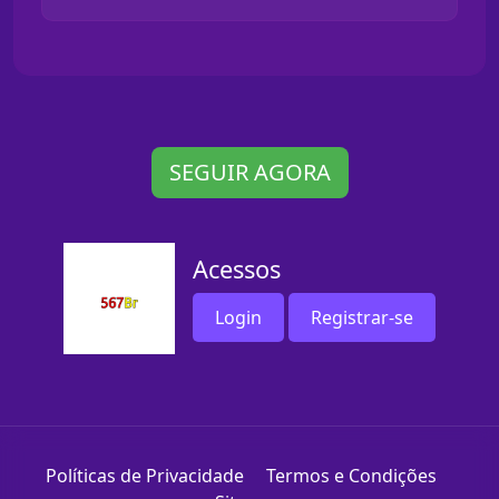
SEGUIR AGORA
Acessos
Login
Registrar-se
Políticas de Privacidade
Termos e Condições