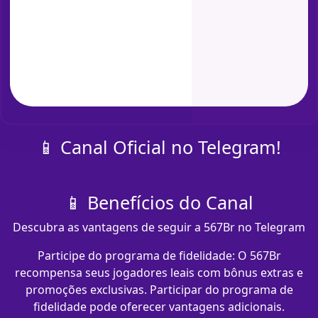
📱 Canal Oficial no Telegram!
📱 Benefícios do Canal
Descubra as vantagens de seguir a 567Br no Telegram
Participe do programa de fidelidade: O 567Br
recompensa seus jogadores leais com bônus extras e
promoções exclusivas. Participar do programa de
fidelidade pode oferecer vantagens adicionais.