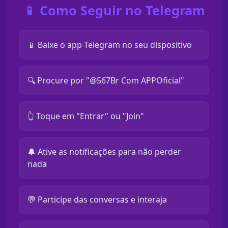
📱 Como Seguir no Telegram
📱 Baixe o app Telegram no seu dispositivo
🔍 Procure por "@567Br Com APPOficial"
👆 Toque em "Entrar" ou "Join"
🔔 Ative as notificações para não perder
nada
💬 Participe das conversas e interaja