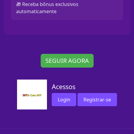
🎁 Receba bônus exclusivos
automaticamente
SEGUIR AGORA
Acessos
Login
Registrar-se