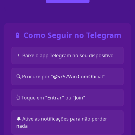
📱 Como Seguir no Telegram
📱 Baixe o app Telegram no seu dispositivo
🔍 Procure por "@5757Win.ComOficial"
👆 Toque em "Entrar" ou "Join"
🔔 Ative as notificações para não perder
nada