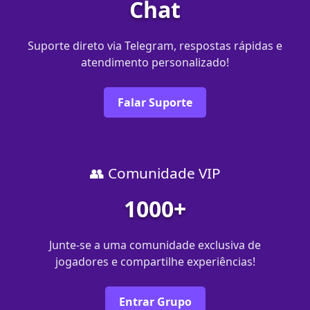
Chat
Suporte direto via Telegram, respostas rápidas e
atendimento personalizado!
Falar Suporte
👥 Comunidade VIP
1000+
Junte-se a uma comunidade exclusiva de
jogadores e compartilhe experiências!
Entrar Grupo