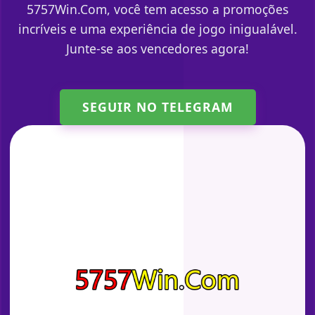
5757Win.Com, você tem acesso a promoções
incríveis e uma experiência de jogo inigualável.
Junte-se aos vencedores agora!
SEGUIR NO TELEGRAM