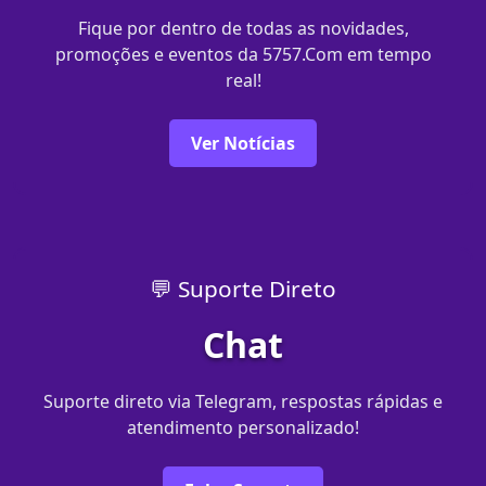
Fique por dentro de todas as novidades,
promoções e eventos da 5757.Com em tempo
real!
Ver Notícias
💬 Suporte Direto
Chat
Suporte direto via Telegram, respostas rápidas e
atendimento personalizado!