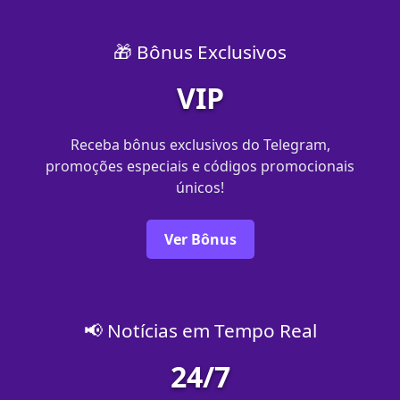
🎁 Bônus Exclusivos
VIP
Receba bônus exclusivos do Telegram,
promoções especiais e códigos promocionais
únicos!
Ver Bônus
📢 Notícias em Tempo Real
24/7