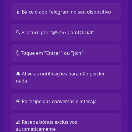
📱 Baixe o app Telegram no seu dispositivo
🔍 Procure por "@5757.ComOficial"
👆 Toque em "Entrar" ou "Join"
🔔 Ative as notificações para não perder
nada
💬 Participe das conversas e interaja
🎁 Receba bônus exclusivos
automaticamente