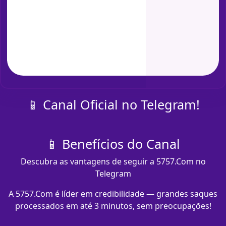
📱 Canal Oficial no Telegram!
📱 Benefícios do Canal
Descubra as vantagens de seguir a 5757.Com no
Telegram
A 5757.Com é líder em credibilidade — grandes saques
processados em até 3 minutos, sem preocupações!