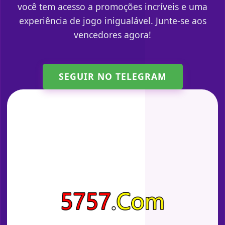
você tem acesso a promoções incríveis e uma
experiência de jogo inigualável. Junte-se aos
vencedores agora!
SEGUIR NO TELEGRAM