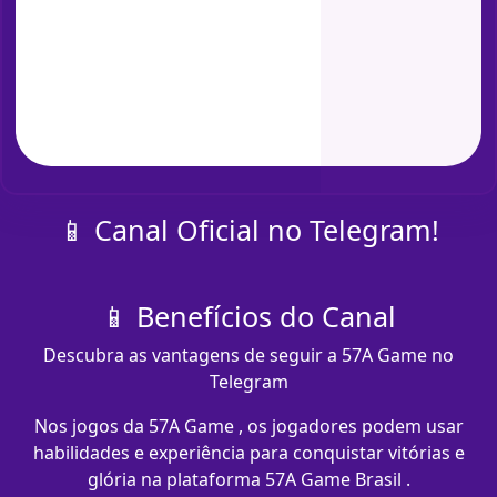
📱 Canal Oficial no Telegram!
📱 Benefícios do Canal
Descubra as vantagens de seguir a 57A Game no
Telegram
Nos jogos da 57A Game , os jogadores podem usar
habilidades e experiência para conquistar vitórias e
glória na plataforma 57A Game Brasil .