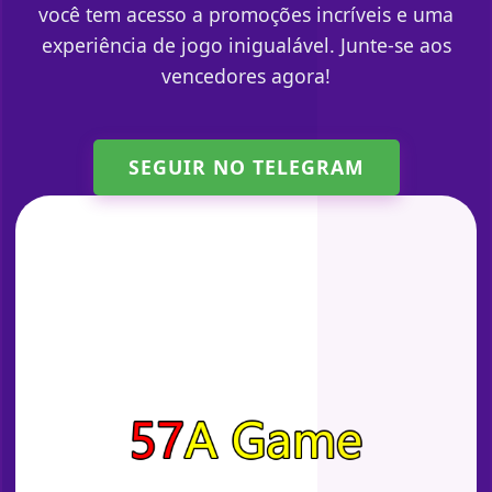
você tem acesso a promoções incríveis e uma
experiência de jogo inigualável. Junte-se aos
vencedores agora!
SEGUIR NO TELEGRAM