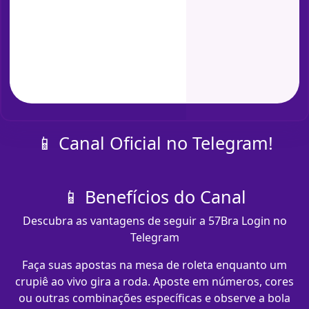
📱 Canal Oficial no Telegram!
📱 Benefícios do Canal
Descubra as vantagens de seguir a 57Bra Login no
Telegram
Faça suas apostas na mesa de roleta enquanto um
crupiê ao vivo gira a roda. Aposte em números, cores
ou outras combinações específicas e observe a bola