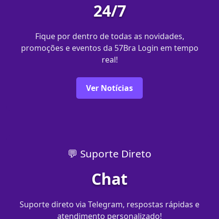
24/7
Fique por dentro de todas as novidades,
promoções e eventos da 57Bra Login em tempo
real!
Ver Notícias
💬 Suporte Direto
Chat
Suporte direto via Telegram, respostas rápidas e
atendimento personalizado!