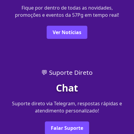
Fique por dentro de todas as novidades,
promoções e eventos da 57Pg em tempo real!
Ver Notícias
💬 Suporte Direto
Chat
Suporte direto via Telegram, respostas rápidas e
atendimento personalizado!
Falar Suporte