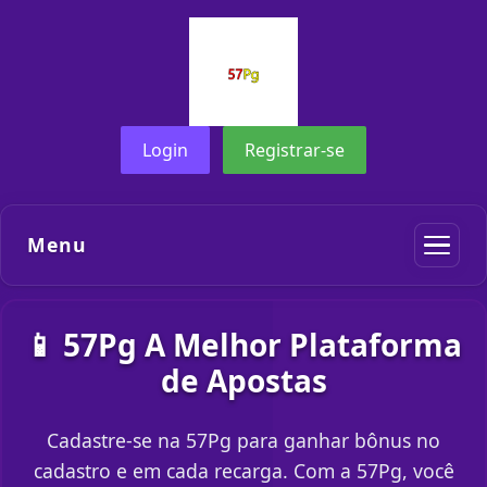
Login
Registrar-se
Menu
📱 57Pg A Melhor Plataforma
de Apostas
Cadastre-se na 57Pg para ganhar bônus no
cadastro e em cada recarga. Com a 57Pg, você