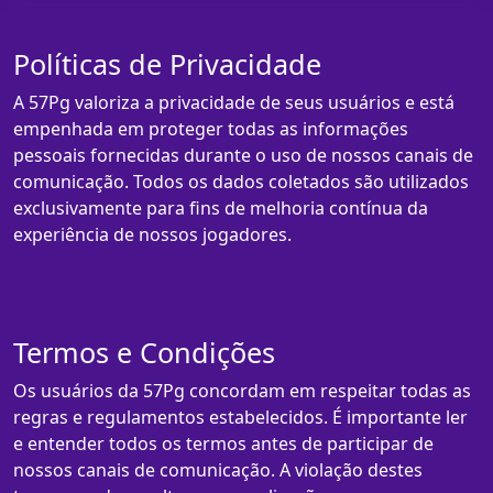
Políticas de Privacidade
A 57Pg valoriza a privacidade de seus usuários e está
empenhada em proteger todas as informações
pessoais fornecidas durante o uso de nossos canais de
comunicação. Todos os dados coletados são utilizados
exclusivamente para fins de melhoria contínua da
experiência de nossos jogadores.
Termos e Condições
Os usuários da 57Pg concordam em respeitar todas as
regras e regulamentos estabelecidos. É importante ler
e entender todos os termos antes de participar de
nossos canais de comunicação. A violação destes