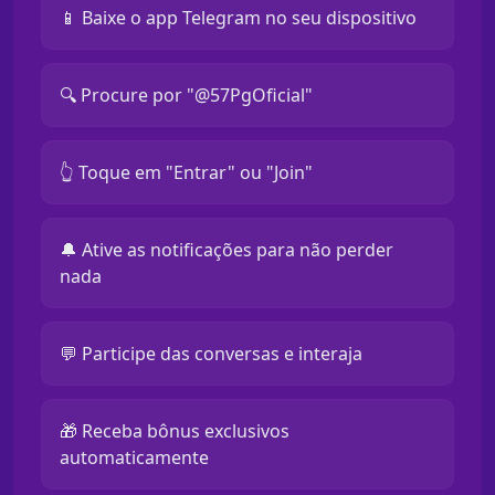
📱 Baixe o app Telegram no seu dispositivo
🔍 Procure por "@57PgOficial"
👆 Toque em "Entrar" ou "Join"
🔔 Ative as notificações para não perder
nada
💬 Participe das conversas e interaja
🎁 Receba bônus exclusivos
automaticamente