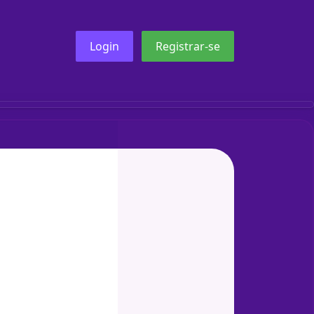
Login
Registrar-se