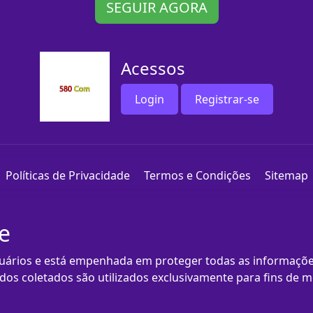
SEGUIR AGORA
Acessos
Login
Registrar-se
Políticas de Privacidade
Termos e Condições
Sitemap
de
suários e está empenhada em proteger todas as informaçõe
os coletados são utilizados exclusivamente para fins de m