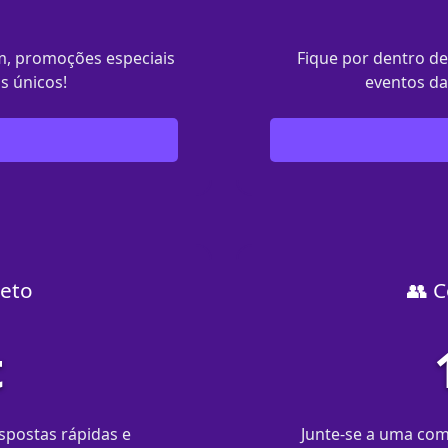
m, promoções especiais
Fique por dentro d
s únicos!
eventos da
reto
👥 
t
espostas rápidas e
Junte-se a uma com