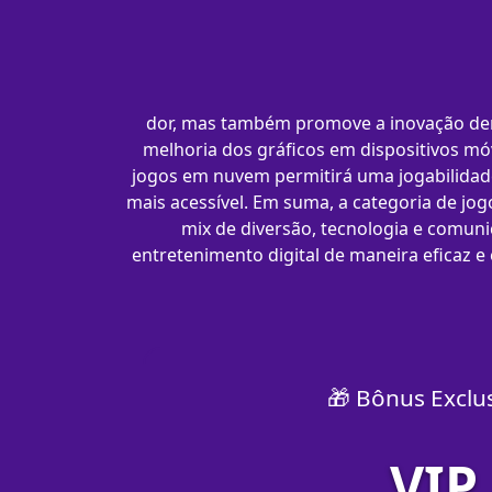
dor, mas também promove a inovação dent
melhoria dos gráficos em dispositivos mó
jogos em nuvem permitirá uma jogabilidade
mais acessível. Em suma, a categoria de jo
mix de diversão, tecnologia e comu
entretenimento digital de maneira eficaz e
🎁 Bônus Exclu
VIP