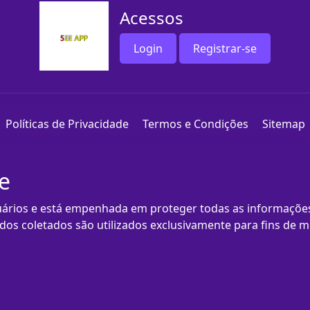
Acessos
Login
Registrar-se
Políticas de Privacidade
Termos e Condições
Sitemap
de
suários e está empenhada em proteger todas as informaçõe
os coletados são utilizados exclusivamente para fins de m