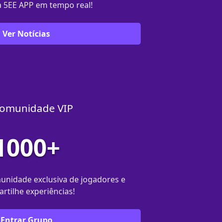
a 5EE APP em tempo real!
Ver Notícias
Comunidade VIP
1000+
unidade exclusiva de jogadores e
rtilhe experiências!
Entrar Grupo