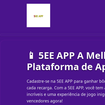
📱 5EE APP A Mel
Plataforma de A
Cadastre-se na 5EE APP para ganhar bô
cada recarga. Com a 5EE APP, você tem
incríveis e uma experiência de jogo inig
vencedores agora!