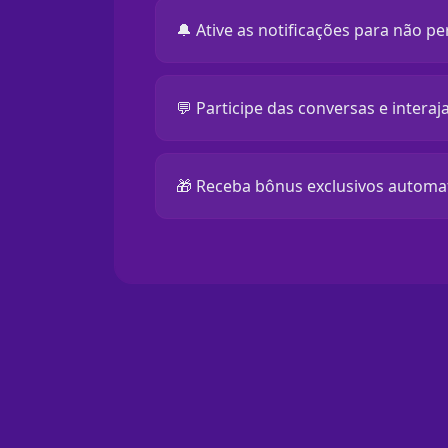
🔔 Ative as notificações para não p
💬 Participe das conversas e interaj
🎁 Receba bônus exclusivos autom