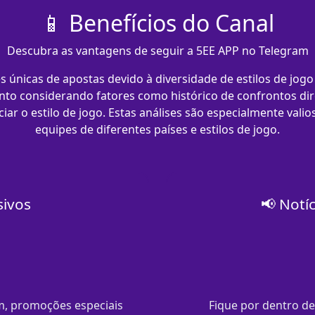
📱 Benefícios do Canal
Descubra as vantagens de seguir a 5EE APP no Telegram
únicas de apostas devido à diversidade de estilos de jogo 
onto considerando fatores como histórico de confrontos di
iar o estilo de jogo. Estas análises são especialmente val
equipes de diferentes países e estilos de jogo.
sivos
📢 Notí
m, promoções especiais
Fique por dentro d