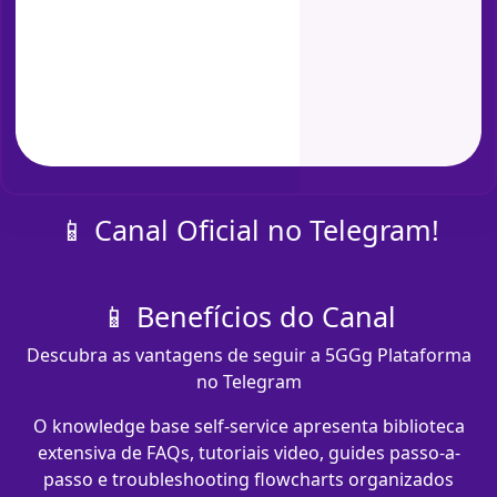
📱 Canal Oficial no Telegram!
📱 Benefícios do Canal
Descubra as vantagens de seguir a 5GGg Plataforma
no Telegram
O knowledge base self-service apresenta biblioteca
extensiva de FAQs, tutoriais video, guides passo-a-
passo e troubleshooting flowcharts organizados