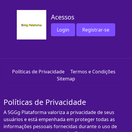
Acessos
Login
Registrar-se
Políticas de Privacidade
Termos e Condições
Sitemap
Políticas de Privacidade
A 5GGg Plataforma valoriza a privacidade de seus
usuários e está empenhada em proteger todas as
informações pessoais fornecidas durante o uso de