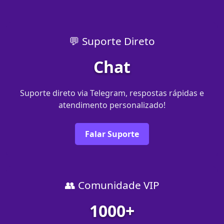
💬 Suporte Direto
Chat
Suporte direto via Telegram, respostas rápidas e
atendimento personalizado!
Falar Suporte
👥 Comunidade VIP
1000+