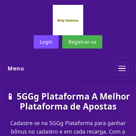
Login
Registrar-se
Menu
📱 5GGg Plataforma A Melhor
Plataforma de Apostas
Cadastre-se na 5GGg Plataforma para ganhar
bônus no cadastro e em cada recarga. Com a