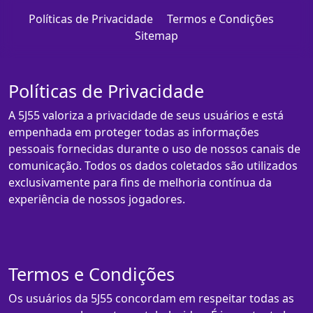
Políticas de Privacidade
Termos e Condições
Sitemap
Políticas de Privacidade
A 5J55 valoriza a privacidade de seus usuários e está
empenhada em proteger todas as informações
pessoais fornecidas durante o uso de nossos canais de
comunicação. Todos os dados coletados são utilizados
exclusivamente para fins de melhoria contínua da
experiência de nossos jogadores.
Termos e Condições
Os usuários da 5J55 concordam em respeitar todas as