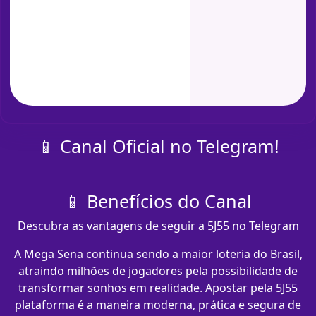
📱 Canal Oficial no Telegram!
📱 Benefícios do Canal
Descubra as vantagens de seguir a 5J55 no Telegram
A Mega Sena continua sendo a maior loteria do Brasil,
atraindo milhões de jogadores pela possibilidade de
transformar sonhos em realidade. Apostar pela 5J55
plataforma é a maneira moderna, prática e segura de