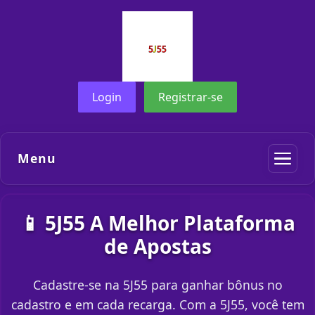
Login
Registrar-se
Menu
📱 5J55 A Melhor Plataforma
de Apostas
Cadastre-se na 5J55 para ganhar bônus no
cadastro e em cada recarga. Com a 5J55, você tem