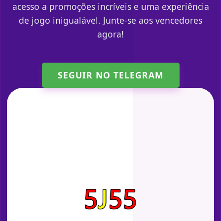
acesso a promoções incríveis e uma experiência
de jogo inigualável. Junte-se aos vencedores
agora!
SEGUIR NO TELEGRAM