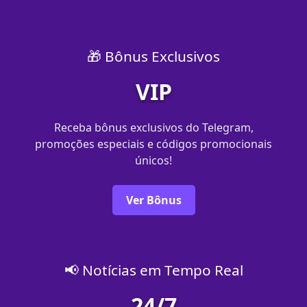
🎁 Bônus Exclusivos
VIP
Receba bônus exclusivos do Telegram,
promoções especiais e códigos promocionais
únicos!
Ver Bônus
📢 Notícias em Tempo Real
24/7