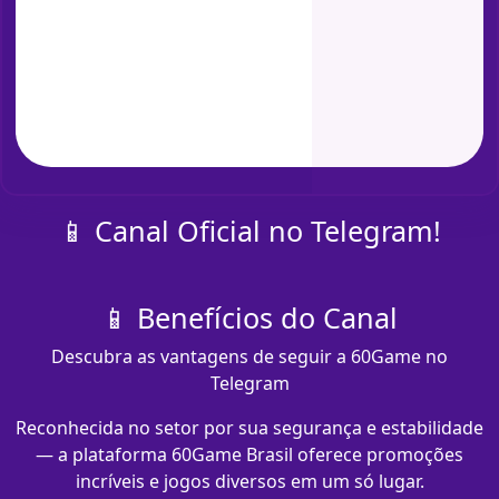
📱 Canal Oficial no Telegram!
📱 Benefícios do Canal
Descubra as vantagens de seguir a 60Game no
Telegram
Reconhecida no setor por sua segurança e estabilidade
— a plataforma 60Game Brasil oferece promoções
incríveis e jogos diversos em um só lugar.