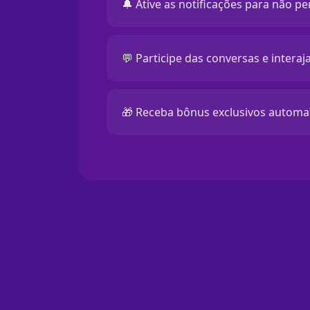
🔔 Ative as notificações para não p
💬 Participe das conversas e interaj
🎁 Receba bônus exclusivos autom