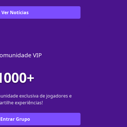
Ver Notícias
Comunidade VIP
1000+
unidade exclusiva de jogadores e
rtilhe experiências!
Entrar Grupo