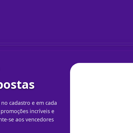
postas
 no cadastro e em cada
 promoções incríveis e
unte-se aos vencedores