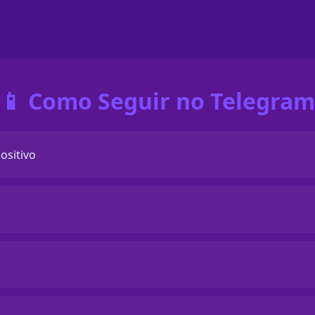
📱 Como Seguir no Telegram
ositivo