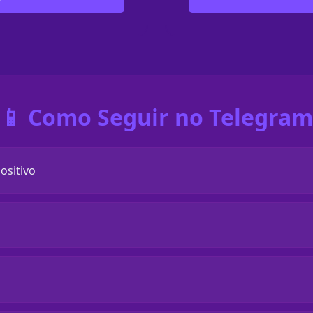
📱 Como Seguir no Telegram
ositivo