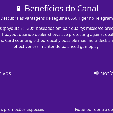
📱 Benefícios do Canal
Descubra as vantagens de seguir a 6666 Tiger no Telegram
rs (payouts 5:1-30:1 baseados em pair quality: mixed/colore
2:1 payout quando dealer shows ace protecting against deal
. Card counting é theoretically possible mas multi-deck sh
effectiveness, mantendo balanced gameplay.
sivos
📢 Notí
m, promoções especiais
Fique por dentro d