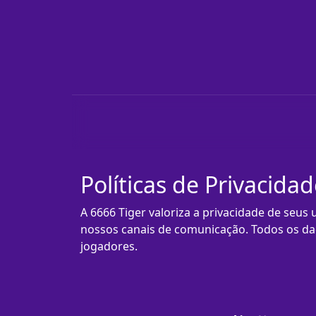
Políticas de Privacida
A 6666 Tiger valoriza a privacidade de seu
nossos canais de comunicação. Todos os dad
jogadores.