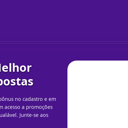
Melhor
postas
 bônus no cadastro e em
em acesso a promoções
ualável. Junte-se aos