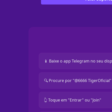
📱 Baixe o app Telegram no seu disp
🔍 Procure por "@6666 TigerOficial"
👆 Toque em "Entrar" ou "Join"