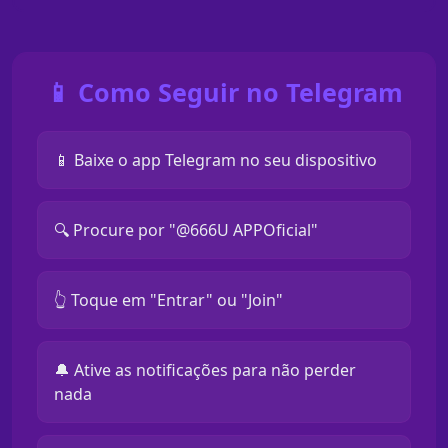
📱 Como Seguir no Telegram
📱 Baixe o app Telegram no seu dispositivo
🔍 Procure por "@666U APPOficial"
👆 Toque em "Entrar" ou "Join"
🔔 Ative as notificações para não perder
nada