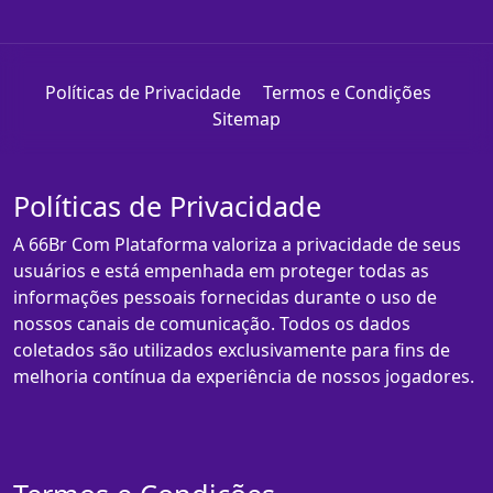
Políticas de Privacidade
Termos e Condições
Sitemap
Políticas de Privacidade
A 66Br Com Plataforma valoriza a privacidade de seus
usuários e está empenhada em proteger todas as
informações pessoais fornecidas durante o uso de
nossos canais de comunicação. Todos os dados
coletados são utilizados exclusivamente para fins de
melhoria contínua da experiência de nossos jogadores.