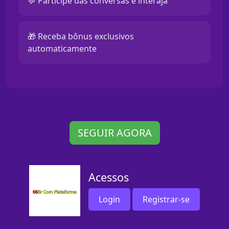
💬 Participe das conversas e interaja
🎁 Receba bônus exclusivos
automaticamente
SEGUIR AGORA
Acessos
Login
Registrar-se