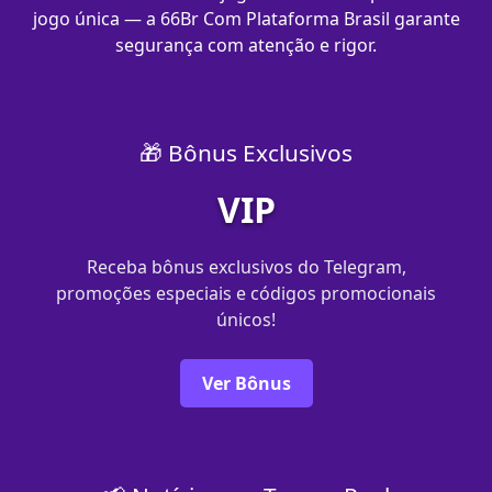
jogo única — a 66Br Com Plataforma Brasil garante
segurança com atenção e rigor.
🎁 Bônus Exclusivos
VIP
Receba bônus exclusivos do Telegram,
promoções especiais e códigos promocionais
únicos!
Ver Bônus