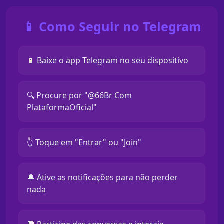
📱 Como Seguir no Telegram
📱 Baixe o app Telegram no seu dispositivo
🔍 Procure por "@66Br Com
PlataformaOficial"
👆 Toque em "Entrar" ou "Join"
🔔 Ative as notificações para não perder
nada