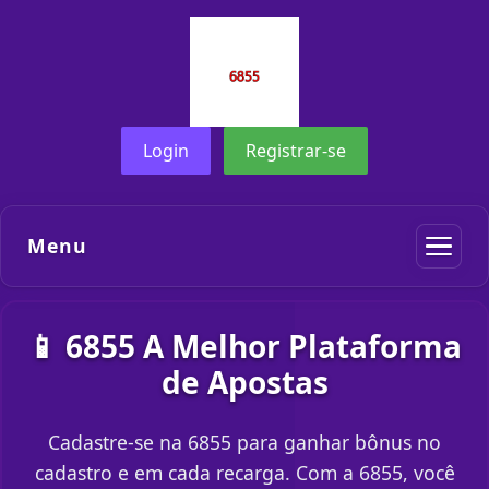
Login
Registrar-se
Menu
📱 6855 A Melhor Plataforma
de Apostas
Cadastre-se na 6855 para ganhar bônus no
cadastro e em cada recarga. Com a 6855, você