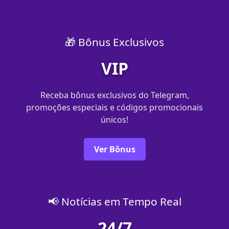
🎁 Bônus Exclusivos
VIP
Receba bônus exclusivos do Telegram,
promoções especiais e códigos promocionais
únicos!
Ver Bônus
📢 Notícias em Tempo Real
24/7