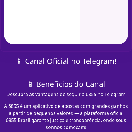
📱 Canal Oficial no Telegram!
📱 Benefícios do Canal
Descubra as vantagens de seguir a 6855 no Telegram
A 6855 é um aplicativo de apostas com grandes ganhos
a partir de pequenos valores — a plataforma oficial
6855 Brasil garante justiça e transparência, onde seus
sonhos começam!