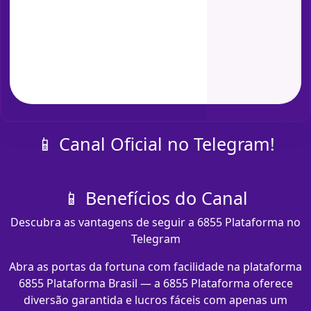
📱 Canal Oficial no Telegram!
📱 Benefícios do Canal
Descubra as vantagens de seguir a 6855 Plataforma no
Telegram
Abra as portas da fortuna com facilidade na plataforma
6855 Plataforma Brasil — a 6855 Plataforma oferece
diversão garantida e lucros fáceis com apenas um