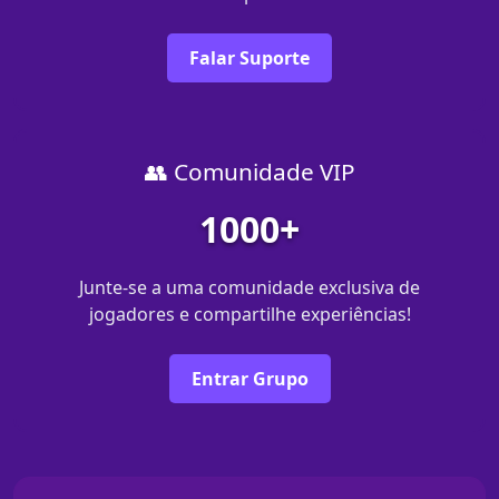
Falar Suporte
👥 Comunidade VIP
1000+
Junte-se a uma comunidade exclusiva de
jogadores e compartilhe experiências!
Entrar Grupo