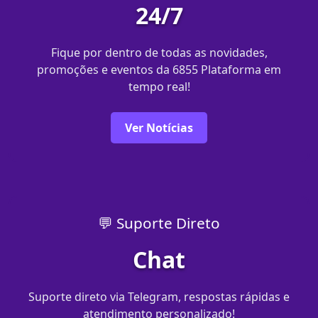
24/7
Fique por dentro de todas as novidades,
promoções e eventos da 6855 Plataforma em
tempo real!
Ver Notícias
💬 Suporte Direto
Chat
Suporte direto via Telegram, respostas rápidas e
atendimento personalizado!