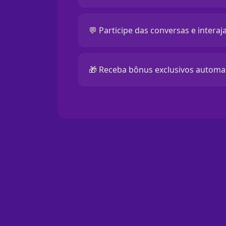
💬 Participe das conversas e interaj
🎁 Receba bônus exclusivos autom