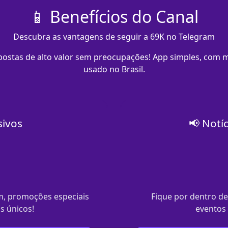
📱 Benefícios do Canal
Descubra as vantagens de seguir a 69K no Telegram
apostas de alto valor sem preocupações! App simples, com
usado no Brasil.
sivos
📢 Notí
m, promoções especiais
Fique por dentro d
s únicos!
eventos