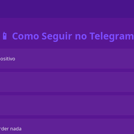
📱 Como Seguir no Telegram
ositivo
erder nada