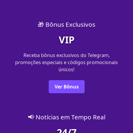
🎁 Bônus Exclusivos
VIP
Receba bônus exclusivos do Telegram,
promoções especiais e códigos promocionais
únicos!
Ver Bônus
📢 Notícias em Tempo Real
24/7