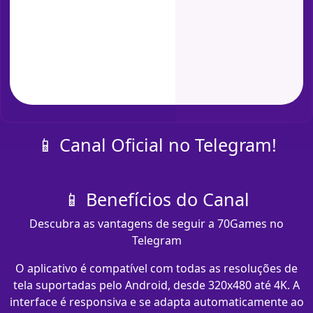
📱 Canal Oficial no Telegram!
📱 Benefícios do Canal
Descubra as vantagens de seguir a 70Games no
Telegram
O aplicativo é compatível com todas as resoluções de
tela suportadas pelo Android, desde 320x480 até 4K. A
interface é responsiva e se adapta automaticamente ao