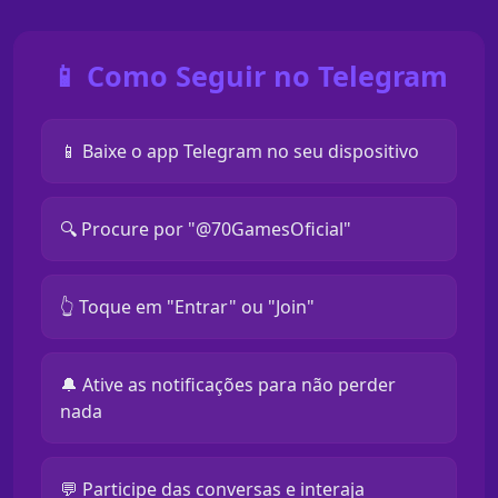
📱 Como Seguir no Telegram
📱 Baixe o app Telegram no seu dispositivo
🔍 Procure por "@70GamesOficial"
👆 Toque em "Entrar" ou "Join"
🔔 Ative as notificações para não perder
nada
💬 Participe das conversas e interaja