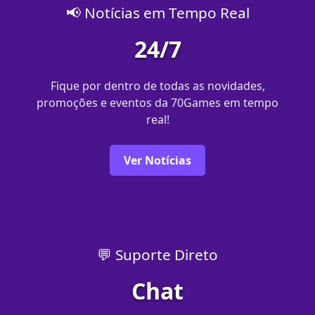
📢 Notícias em Tempo Real
24/7
Fique por dentro de todas as novidades,
promoções e eventos da 70Games em tempo
real!
Ver Notícias
💬 Suporte Direto
Chat