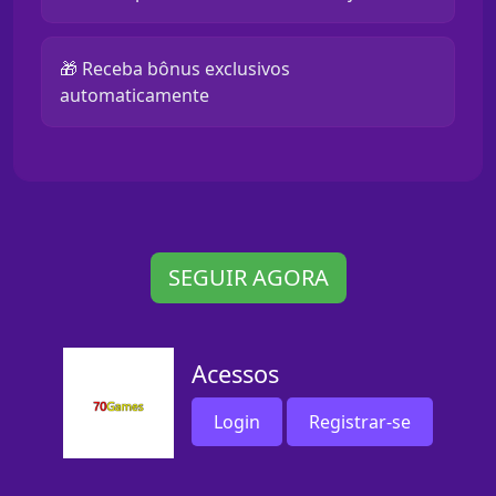
🎁 Receba bônus exclusivos
automaticamente
SEGUIR AGORA
Acessos
Login
Registrar-se