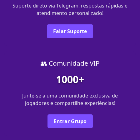
Suporte direto via Telegram, respostas rápidas e
atendimento personalizado!
Falar Suporte
👥 Comunidade VIP
1000+
Junte-se a uma comunidade exclusiva de
jogadores e compartilhe experiências!
Entrar Grupo