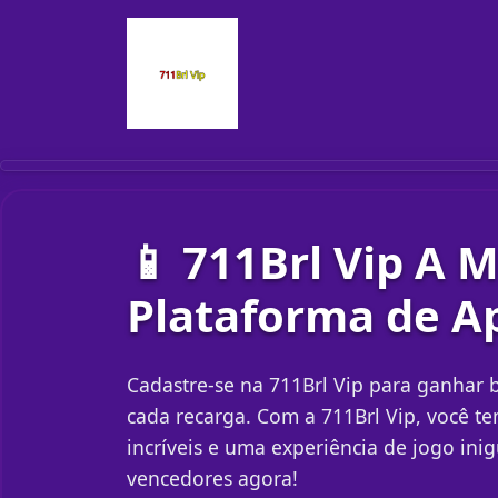
📱 711Brl Vip A 
Plataforma de A
Cadastre-se na 711Brl Vip para ganhar 
cada recarga. Com a 711Brl Vip, você t
incríveis e uma experiência de jogo inig
vencedores agora!