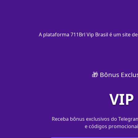
A plataforma 711Brl Vip Brasil é um site d
🎁 Bônus Exclu
VIP
Receba bônus exclusivos do Telegra
e códigos promocionai