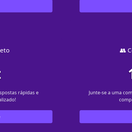
reto
👥 
t
espostas rápidas e
Junte-se a uma com
lizado!
compa
e