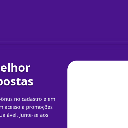
Melhor
postas
bônus no cadastro e em
em acesso a promoções
ualável. Junte-se aos