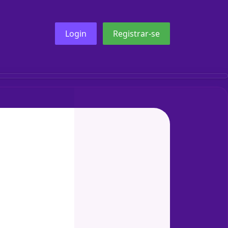
Login
Registrar-se