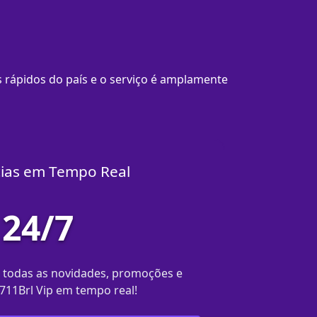
is rápidos do país e o serviço é amplamente
cias em Tempo Real
24/7
e todas as novidades, promoções e
711Brl Vip em tempo real!