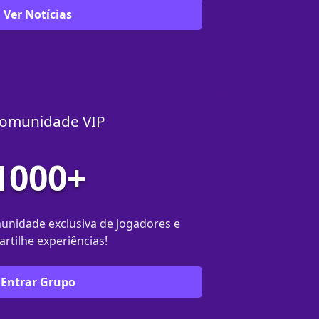
Ver Notícias
Comunidade VIP
1000+
unidade exclusiva de jogadores e
rtilhe experiências!
Entrar Grupo