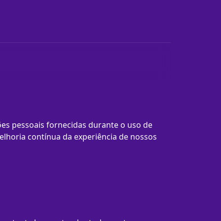
ões pessoais fornecidas durante o uso de
elhoria contínua da experiência de nossos