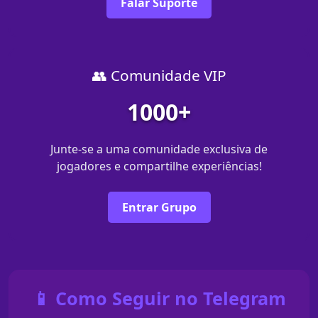
Falar Suporte
👥 Comunidade VIP
1000+
Junte-se a uma comunidade exclusiva de
jogadores e compartilhe experiências!
Entrar Grupo
📱 Como Seguir no Telegram