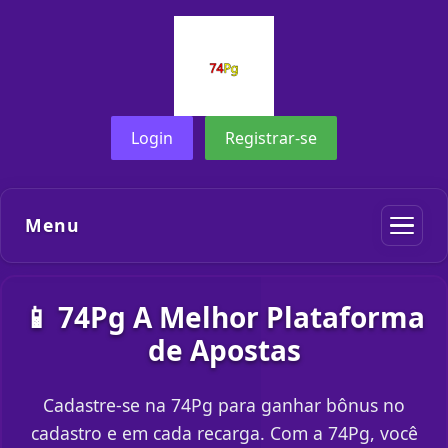
Login
Registrar-se
Menu
📱 74Pg A Melhor Plataforma
de Apostas
Cadastre-se na 74Pg para ganhar bônus no
cadastro e em cada recarga. Com a 74Pg, você