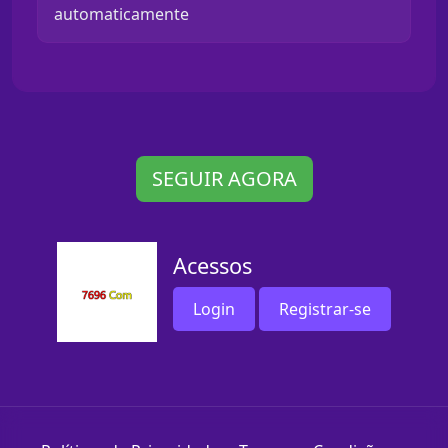
automaticamente
SEGUIR AGORA
Acessos
Login
Registrar-se