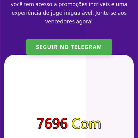
você tem acesso a promoções incríveis e uma
experiência de jogo inigualável. Junte-se aos
vencedores agora!
SEGUIR NO TELEGRAM