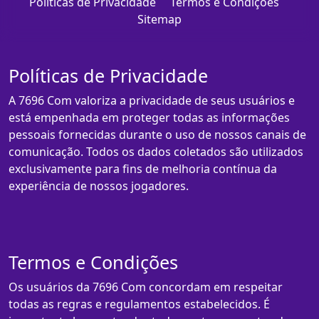
Políticas de Privacidade
Termos e Condições
Sitemap
Políticas de Privacidade
A 7696 Com valoriza a privacidade de seus usuários e
está empenhada em proteger todas as informações
pessoais fornecidas durante o uso de nossos canais de
comunicação. Todos os dados coletados são utilizados
exclusivamente para fins de melhoria contínua da
experiência de nossos jogadores.
Termos e Condições
Os usuários da 7696 Com concordam em respeitar
todas as regras e regulamentos estabelecidos. É