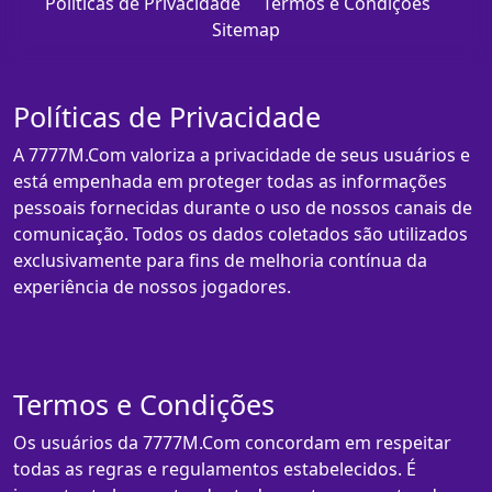
Políticas de Privacidade
Termos e Condições
Sitemap
Políticas de Privacidade
A 7777M.Com valoriza a privacidade de seus usuários e
está empenhada em proteger todas as informações
pessoais fornecidas durante o uso de nossos canais de
comunicação. Todos os dados coletados são utilizados
exclusivamente para fins de melhoria contínua da
experiência de nossos jogadores.
Termos e Condições
Os usuários da 7777M.Com concordam em respeitar
todas as regras e regulamentos estabelecidos. É