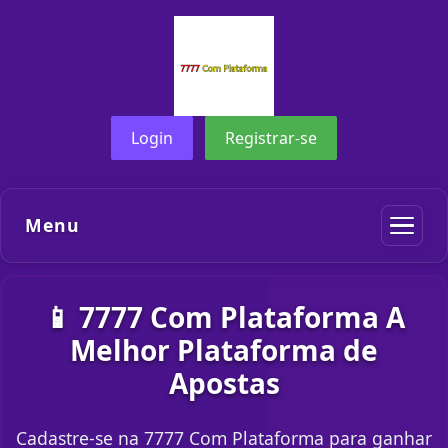
Login
Registrar-se
Menu
📱 7777 Com Plataforma A
Melhor Plataforma de
Apostas
Cadastre-se na 7777 Com Plataforma para ganhar