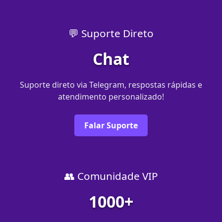
💬 Suporte Direto
Chat
Suporte direto via Telegram, respostas rápidas e
atendimento personalizado!
Falar Suporte
👥 Comunidade VIP
1000+