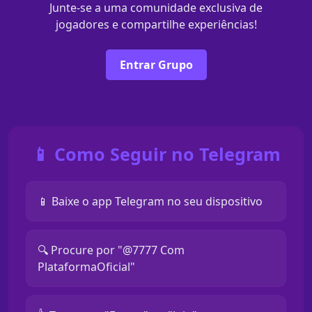
Junte-se a uma comunidade exclusiva de
jogadores e compartilhe experiências!
Entrar Grupo
📱 Como Seguir no Telegram
📱 Baixe o app Telegram no seu dispositivo
🔍 Procure por "@7777 Com
PlataformaOficial"