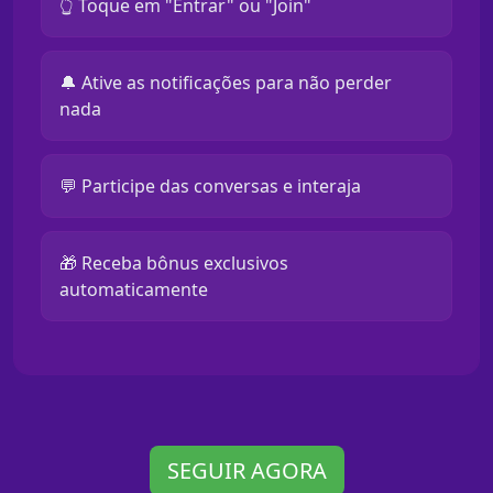
👆 Toque em "Entrar" ou "Join"
🔔 Ative as notificações para não perder
nada
💬 Participe das conversas e interaja
🎁 Receba bônus exclusivos
automaticamente
SEGUIR AGORA