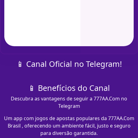
📱 Canal Oficial no Telegram!
📱 Benefícios do Canal
Descubra as vantagens de seguir a 777AA.Com no
Telegram
Um app com jogos de apostas populares da 777AA.Com
Brasil , oferecendo um ambiente fácil, justo e seguro
para diversão garantida.