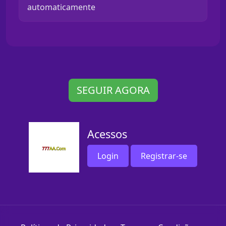
automaticamente
SEGUIR AGORA
Acessos
Login
Registrar-se