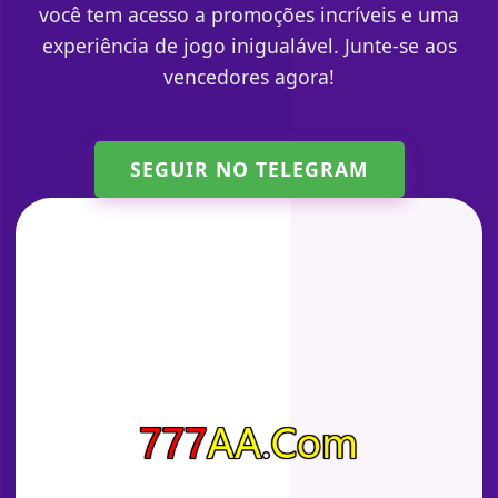
você tem acesso a promoções incríveis e uma
experiência de jogo inigualável. Junte-se aos
vencedores agora!
SEGUIR NO TELEGRAM