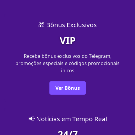
🎁 Bônus Exclusivos
VIP
Receba bônus exclusivos do Telegram,
promoções especiais e códigos promocionais
únicos!
Ver Bônus
📢 Notícias em Tempo Real
24/7